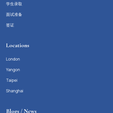
学生录取
面试准备
签证
Locations
London
Yangon
Taipei
Shanghai
Blogs / News