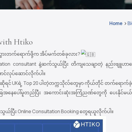
Home
B
with Htiko
းသွားတက်ရောက်ဖို့က အိပ်မက်တစ်ခုလား?
ducation consultant နဲ့ဆက်သွယ်ပြီး တိကျသေချာတဲ့ နည်းဗျူဟာ
ာင်လုပ်ဆောင်လိုက်ပါ။
ိုရင် UKရဲ့ Top 20 ပါတဲ့တက္ကသိုလ်တွေမှာ ကိုယ်တိုင် တက်ရောက်ခဲ
ခြေအနေပေါ်မူတည်ပြီး အကောင်းဆုံးအကြံညဏ်တွေကို ပေးနိုင်မယ်
က်သွယ်ပြီး Online Consultation Booking တွေရယူလိုက်ပါ။