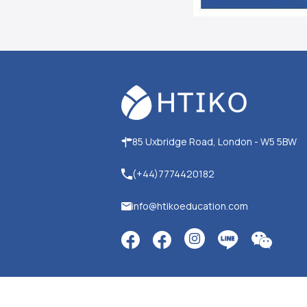
85 Uxbridge Road, London - W5 5BW
(+44)7774420182
info@htikoeducation.com
© 2025 Htiko Education. All Rights Reserved