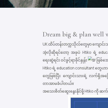
Dream big & plan well 
UK ထိပ်တန်းတက္ကသိုလ်တွေမှာ ကျောင်
အဲ့လိုဆိုရင်တော့ အခုပဲ Htiko ရဲ့ e
ရေးဆွဲရင်း ဝင်ခွင့်ရာခိုင်နှုန်း
ဖြစ်အေ
Htiko ရဲ့ education consultant တွေဟာဆ
တွေဖြစ်ပြီး ကျောင်းသားရဲ့ လက်ရှိအ
တာအာမခံပါတယ်။
အသေးစိတ်ဆွေးနွေးနိုင်ဖို့ Htiko ကို ဆ