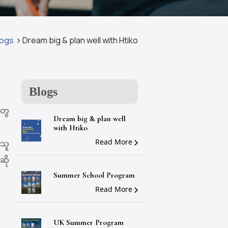
logs
Dream big & plan well with Htiko
Blogs
တွေ
Dream big & plan well
with Htiko
Read More
့သူ
ဆို
Summer School Program
Read More
UK Summer Program